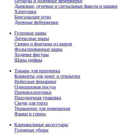
Петарды и наземные фейерверки
Дымовые, огневые и сигнальные факела и шашки
Хлопушки
Бенгальские огни
Дневные фейерверки
Гелиевые шары
Латексные шары
Связки и фонтаны из шаров
Фольгированные шары
Ходячие фигуры
Шары цифры
Товары для праздника
Конверты для денег и открытки
Небесные фонарики
Одноразовая посуда
Пневмохлопушки
Праздничная упаковка
Свечи для торта
Украшение для помещения
Языки и горны
Карнавальные аксессуары
Головные уборы