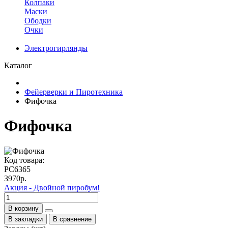
Колпаки
Маски
Ободки
Очки
Электрогирлянды
Каталог
Фейерверки и Пиротехника
Фифочка
Фифочка
Код товара:
РС6365
3970р.
Акция - Двойной пиробум!
В корзину
В закладки
В сравнение