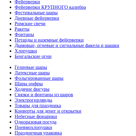
Фейерверки
Фейерверки КРУПНОГО калибра
Фестивальные шары
Дневные фейерверки
Римские свечи
Ракеты
Фонтаны
Петарды и наземные фейерверки
Дымовые, огневые и сигнальные факела и шашки
Хлопушки
Бенгальские огни
Гелиевые шары
Латексные шары
Фольгированные шары
Шары цифры
Ходячие фигуры
Связки и фонтаны из шаров
Электрогирлянды
Товары для праздника
Конверты для денег и открытки
Небесные фонарики
Одноразовая посуда
Пневмохлопушки
Праздничная упаковка