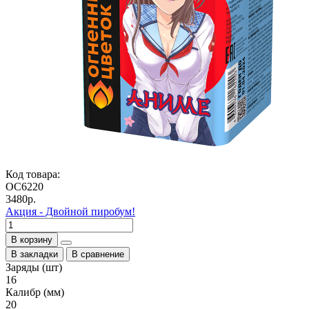
Код товара:
ОС6220
3480р.
Акция - Двойной пиробум!
В корзину
В закладки
В сравнение
Заряды (шт)
16
Калибр (мм)
20