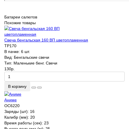
Батареи салютов
Похожие товары
Свеча бенгальская 160 ВП цветопламенная
ТР170
В пачке:
6 шт.
Вид:
Бенгальские свечи
Тип:
Маленькие бенг. Свечи
130р.
В корзину
Аниме
ОС6220
Заряды (шт):
16
Калибр (мм):
20
Время работы (сек):
23
Высота подъема (м):
25