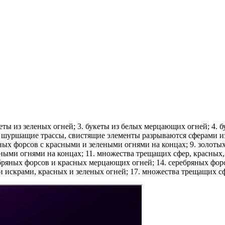
кеты из зеленых огней; 3. букеты из белых мерцающих огней; 4. 
шуршащие трассы, свистящие элементы разрываются сферами из:
яных форсов с красными и зелеными огнями на концах; 9. золот
ыми огнями на концах; 11. множества трещащих сфер, красных, 
бряных форсов и красных мерцающих огней; 14. серебряных фор
 искрами, красных и зеленых огней; 17. множества трещащих с